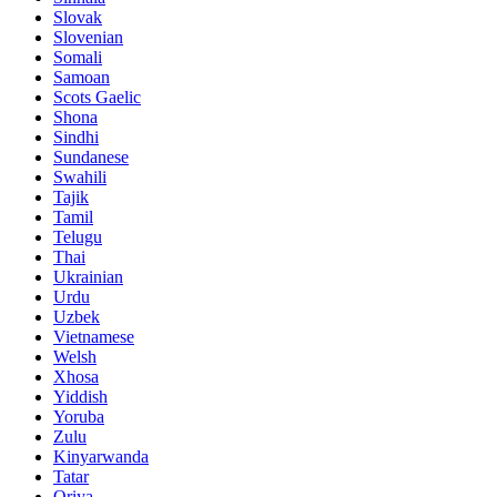
Slovak
Slovenian
Somali
Samoan
Scots Gaelic
Shona
Sindhi
Sundanese
Swahili
Tajik
Tamil
Telugu
Thai
Ukrainian
Urdu
Uzbek
Vietnamese
Welsh
Xhosa
Yiddish
Yoruba
Zulu
Kinyarwanda
Tatar
Oriya