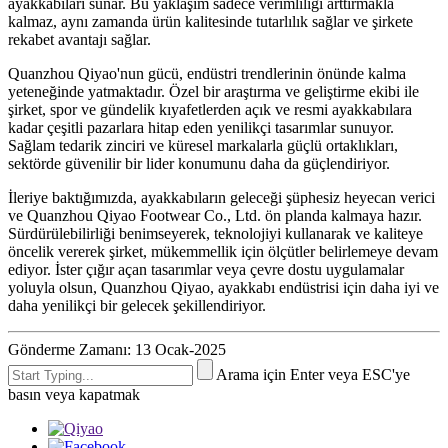
ayakkabıları sunar. Bu yaklaşım sadece verimliliği arttırmakla
kalmaz, aynı zamanda ürün kalitesinde tutarlılık sağlar ve şirkete
rekabet avantajı sağlar.
Quanzhou Qiyao'nun gücü, endüstri trendlerinin önünde kalma
yeteneğinde yatmaktadır. Özel bir araştırma ve geliştirme ekibi ile
şirket, spor ve gündelik kıyafetlerden açık ve resmi ayakkabılara
kadar çeşitli pazarlara hitap eden yenilikçi tasarımlar sunuyor.
Sağlam tedarik zinciri ve küresel markalarla güçlü ortaklıkları,
sektörde güvenilir bir lider konumunu daha da güçlendiriyor.
İleriye baktığımızda, ayakkabıların geleceği şüphesiz heyecan verici
ve Quanzhou Qiyao Footwear Co., Ltd. ön planda kalmaya hazır.
Sürdürülebilirliği benimseyerek, teknolojiyi kullanarak ve kaliteye
öncelik vererek şirket, mükemmellik için ölçütler belirlemeye devam
ediyor. İster çığır açan tasarımlar veya çevre dostu uygulamalar
yoluyla olsun, Quanzhou Qiyao, ayakkabı endüstrisi için daha iyi ve
daha yenilikçi bir gelecek şekillendiriyor.
Gönderme Zamanı: 13 Ocak-2025
Arama için Enter veya ESC'ye
basın veya kapatmak