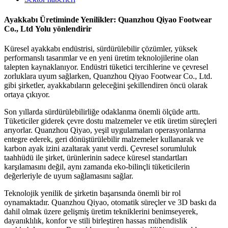
Ayakkabı Üretiminde Yenilikler: Quanzhou Qiyao
Footwear
Co., Ltd
Yolu yönlendirir
Küresel ayakkabı endüstrisi, sürdürülebilir çözümler, yüksek
performanslı tasarımlar ve en yeni üretim teknolojilerine olan
talepten kaynaklanıyor. Endüstri tüketici tercihlerine ve çevresel
zorluklara uyum sağlarken, Quanzhou Qiyao Footwear Co., Ltd.
gibi şirketler, ayakkabıların geleceğini şekillendiren öncü olarak
ortaya çıkıyor.
Son yıllarda sürdürülebilirliğe odaklanma önemli ölçüde arttı.
Tüketiciler giderek çevre dostu malzemeler ve etik üretim süreçleri
arıyorlar. Quanzhou Qiyao, yeşil uygulamaları operasyonlarına
entegre ederek, geri dönüştürülebilir malzemeler kullanarak ve
karbon ayak izini azaltarak yanıt verdi. Çevresel sorumluluk
taahhüdü ile şirket, ürünlerinin sadece küresel standartları
karşılamasını değil, aynı zamanda eko-bilinçli tüketicilerin
değerleriyle de uyum sağlamasını sağlar.
Teknolojik yenilik de şirketin başarısında önemli bir rol
oynamaktadır. Quanzhou Qiyao, otomatik süreçler ve 3D baskı da
dahil olmak üzere gelişmiş üretim tekniklerini benimseyerek,
dayanıklılık, konfor ve stili birleştiren hassas mühendislik