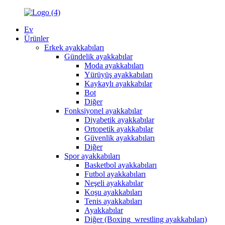
Ev
Ürünler
Erkek ayakkabıları
Gündelik ayakkabılar
Moda ayakkabıları
Yürüyüş ayakkabıları
Kaykaylı ayakkabılar
Bot
Diğer
Fonksiyonel ayakkabılar
Diyabetik ayakkabılar
Ortopetik ayakkabılar
Güvenlik ayakkabıları
Diğer
Spor ayakkabıları
Basketbol ayakkabıları
Futbol ayakkabıları
Neşeli ayakkabılar
Koşu ayakkabıları
Tenis ayakkabıları
Ayakkabılar
Diğer (Boxing_wrestling ayakkabıları)