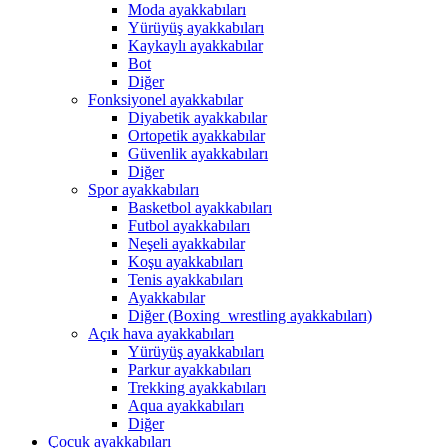
Moda ayakkabıları
Yürüyüş ayakkabıları
Kaykaylı ayakkabılar
Bot
Diğer
Fonksiyonel ayakkabılar
Diyabetik ayakkabılar
Ortopetik ayakkabılar
Güvenlik ayakkabıları
Diğer
Spor ayakkabıları
Basketbol ayakkabıları
Futbol ayakkabıları
Neşeli ayakkabılar
Koşu ayakkabıları
Tenis ayakkabıları
Ayakkabılar
Diğer (Boxing_wrestling ayakkabıları)
Açık hava ayakkabıları
Yürüyüş ayakkabıları
Parkur ayakkabıları
Trekking ayakkabıları
Aqua ayakkabıları
Diğer
Çocuk ayakkabıları