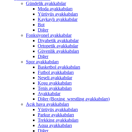
Gündelik ayakkabılar
Moda ayakkabıları
Yürüyüş ayakkabıları
Kaykaylı ayakkabılar
Bot
Diğer
Fonksiyonel ayakkabılar
Diyabetik ayakkabılar
Ortopetik ayakkabılar
Güvenlik ayakkabıları
Diğer
Spor ayakkabıları
Basketbol ayakkabıları
Futbol ayakkabıları
Neşeli ayakkabılar
Koşu ayakkabıları
Tenis ayakkabıları
Ayakkabılar
Diğer (Boxing_wrestling ayakkabıları)
Açık hava ayakkabıları
Yürüyüş ayakkabıları
Parkur ayakkabıları
Trekking ayakkabıları
Aqua ayakkabıları
Diğer