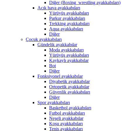
Diğer (Boxing_wrestling ayakkabıları)
Açık hava ayakkabıları
Yürüyüş ayakkabıları
Parkur ayakkabıları
Trekking ayakkabıları
Aqua ayakkabıları
Diğer
Çocuk ayakkabıları
Gündelik ayakkabılar
Moda ayakkabıları
Yürüyüş ayakkabıları
Kaykaylı ayakkabılar
Bot
Diğer
Fonksiyonel ayakkabılar
Diyabetik ayakkabılar
Ortopetik ayakkabılar
Güvenlik ayakkabıları
Diğer
Spor ayakkabıları
Basketbol ayakkabıları
Futbol ayakkabıları
Neşeli ayakkabılar
Koşu ayakkabıları
Tenis ayakkabıları