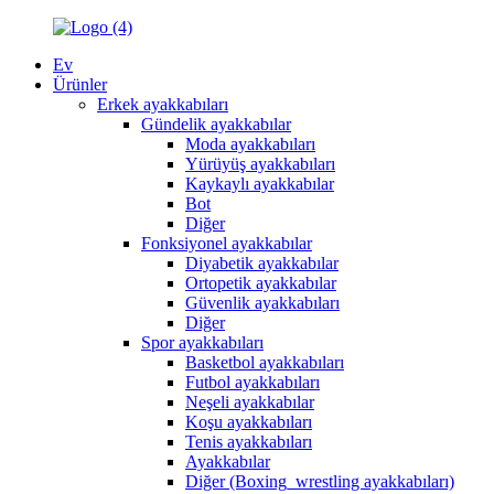
Ev
Ürünler
Erkek ayakkabıları
Gündelik ayakkabılar
Moda ayakkabıları
Yürüyüş ayakkabıları
Kaykaylı ayakkabılar
Bot
Diğer
Fonksiyonel ayakkabılar
Diyabetik ayakkabılar
Ortopetik ayakkabılar
Güvenlik ayakkabıları
Diğer
Spor ayakkabıları
Basketbol ayakkabıları
Futbol ayakkabıları
Neşeli ayakkabılar
Koşu ayakkabıları
Tenis ayakkabıları
Ayakkabılar
Diğer (Boxing_wrestling ayakkabıları)