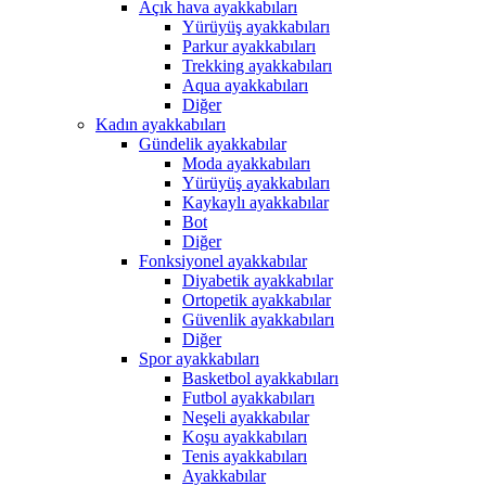
Açık hava ayakkabıları
Yürüyüş ayakkabıları
Parkur ayakkabıları
Trekking ayakkabıları
Aqua ayakkabıları
Diğer
Kadın ayakkabıları
Gündelik ayakkabılar
Moda ayakkabıları
Yürüyüş ayakkabıları
Kaykaylı ayakkabılar
Bot
Diğer
Fonksiyonel ayakkabılar
Diyabetik ayakkabılar
Ortopetik ayakkabılar
Güvenlik ayakkabıları
Diğer
Spor ayakkabıları
Basketbol ayakkabıları
Futbol ayakkabıları
Neşeli ayakkabılar
Koşu ayakkabıları
Tenis ayakkabıları
Ayakkabılar