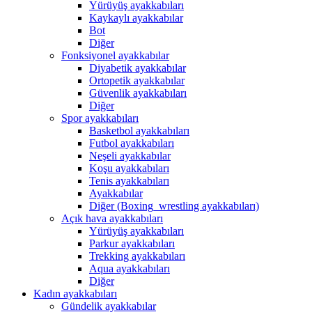
Yürüyüş ayakkabıları
Kaykaylı ayakkabılar
Bot
Diğer
Fonksiyonel ayakkabılar
Diyabetik ayakkabılar
Ortopetik ayakkabılar
Güvenlik ayakkabıları
Diğer
Spor ayakkabıları
Basketbol ayakkabıları
Futbol ayakkabıları
Neşeli ayakkabılar
Koşu ayakkabıları
Tenis ayakkabıları
Ayakkabılar
Diğer (Boxing_wrestling ayakkabıları)
Açık hava ayakkabıları
Yürüyüş ayakkabıları
Parkur ayakkabıları
Trekking ayakkabıları
Aqua ayakkabıları
Diğer
Kadın ayakkabıları
Gündelik ayakkabılar