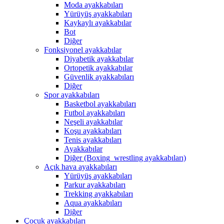
Moda ayakkabıları
Yürüyüş ayakkabıları
Kaykaylı ayakkabılar
Bot
Diğer
Fonksiyonel ayakkabılar
Diyabetik ayakkabılar
Ortopetik ayakkabılar
Güvenlik ayakkabıları
Diğer
Spor ayakkabıları
Basketbol ayakkabıları
Futbol ayakkabıları
Neşeli ayakkabılar
Koşu ayakkabıları
Tenis ayakkabıları
Ayakkabılar
Diğer (Boxing_wrestling ayakkabıları)
Açık hava ayakkabıları
Yürüyüş ayakkabıları
Parkur ayakkabıları
Trekking ayakkabıları
Aqua ayakkabıları
Diğer
Çocuk ayakkabıları