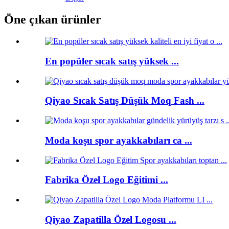
Öne çıkan ürünler
En popüler sıcak satış yüksek ...
Qiyao Sıcak Satış Düşük Moq Fash ...
Moda koşu spor ayakkabıları ca ...
Fabrika Özel Logo Eğitimi ...
Qiyao Zapatilla Özel Logosu ...