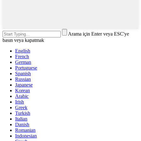
Arama için Enter veya ESC'ye
basın veya kapatmak
English
French
German
Portuguese
Spanish
Russian
Japanese
Korean
Arabic
Irish
Greek
Turkish
Italian
Danish
Romanian
Indonesian