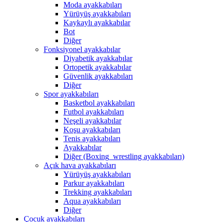
Moda ayakkabıları
Yürüyüş ayakkabıları
Kaykaylı ayakkabılar
Bot
Diğer
Fonksiyonel ayakkabılar
Diyabetik ayakkabılar
Ortopetik ayakkabılar
Güvenlik ayakkabıları
Diğer
Spor ayakkabıları
Basketbol ayakkabıları
Futbol ayakkabıları
Neşeli ayakkabılar
Koşu ayakkabıları
Tenis ayakkabıları
Ayakkabılar
Diğer (Boxing_wrestling ayakkabıları)
Açık hava ayakkabıları
Yürüyüş ayakkabıları
Parkur ayakkabıları
Trekking ayakkabıları
Aqua ayakkabıları
Diğer
Çocuk ayakkabıları